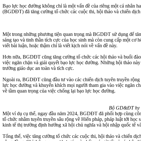
Bạo lực học đường không chỉ là một vấn đề của riêng một cá nhân ha
(BGDĐT) đã tăng cường tổ chức các cuộc thi, hội thảo và chiến dịc
Một trong những phương tiện quan trọng mà BGDĐT sử dụng để tăng c
sáng tạo và tinh thần tích cực của học sinh mà còn cung cấp một cơ h
viết bài luận, hoặc thậm chí là viết kịch nói về vấn đề này.
Hơn nữa, BGDĐT cũng tăng cường tổ chức các hội thảo và buổi đào tạ
việc ngăn chặn và giải quyết bạo lực học đường. Những hội thảo này 
trường giáo dục an toàn và tích cực.
Ngoài ra, BGDĐT cũng đầu tư vào các chiến dịch tuyên truyền rộng r
lực học đường và khuyến khích mọi người tham gia vào việc ngăn chặ
về tầm quan trọng của việc chống lại bạo lực học đường.
Bộ GD&ĐT hy vọ
Một ví dụ cụ thể, ngay đầu năm 2024, BGDĐT đã phối hợp cùng công
tổ chức nhằm tuyên truyền sâu rộng về Hiến pháp, pháp luật tới học s
kinh tế thị trường định hướng xã hội chủ nghĩa và hội nhập quốc tế v
Tổng thể, việc tăng cường tổ chức các cuộc thi, hội thảo và chiến 