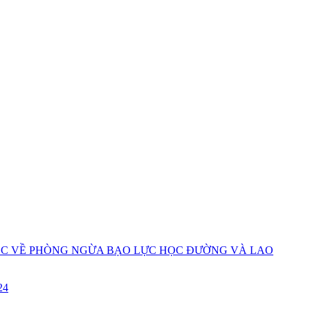
HỌC VỀ PHÒNG NGỪA BẠO LỰC HỌC ĐƯỜNG VÀ LAO
24