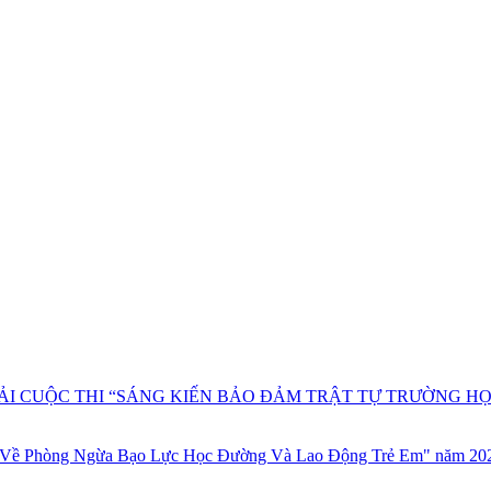
ng học
IẢI CUỘC THI “SÁNG KIẾN BẢO ĐẢM TRẬT TỰ TRƯỜNG 
ọc Về Phòng Ngừa Bạo Lực Học Đường Và Lao Động Trẻ Em" năm 20