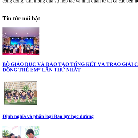
cộng đồng. Chỉ thông qua sự hợp tác và nhất quán từ tất cả các bên li
Tin tức nổi bật
BỘ GIÁO DỤC VÀ ĐÀO TẠO TỔNG KẾT VÀ TRAO GIẢI
ĐỘNG TRẺ EM” LẦN THỨ NHẤT
Định nghĩa và phân loại Bạo lực học đường