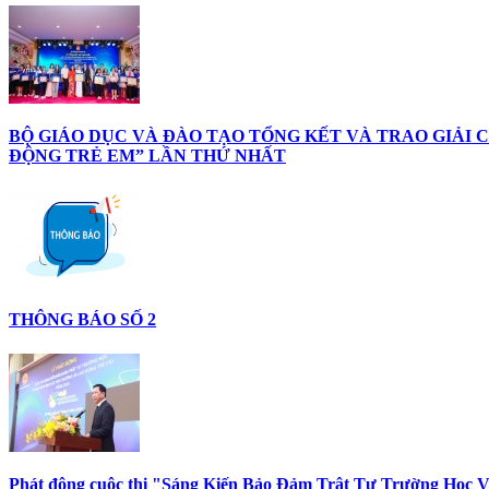
BỘ GIÁO DỤC VÀ ĐÀO TẠO TỔNG KẾT VÀ TRAO GIẢI
ĐỘNG TRẺ EM” LẦN THỨ NHẤT
THÔNG BÁO SỐ 2
Phát động cuộc thi "Sáng Kiến Bảo Đảm Trật Tự Trường Học