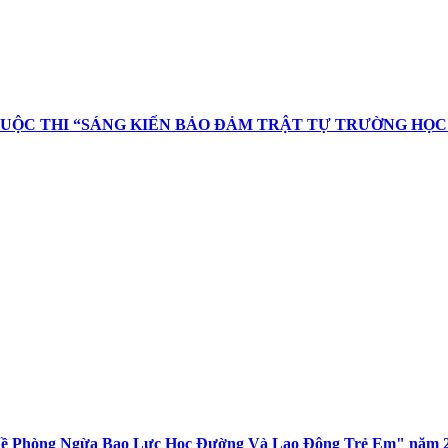
 CUỘC THI “SÁNG KIẾN BẢO ĐẢM TRẬT TỰ TRƯỜNG HỌ
 Về Phòng Ngừa Bạo Lực Học Đường Và Lao Động Trẻ Em" năm 