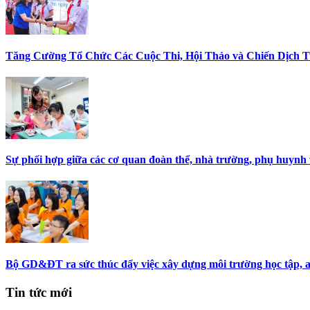
Tăng Cường Tổ Chức Các Cuộc Thi, Hội Thảo và Chiến Dịch T
Sự phối hợp giữa các cơ quan đoàn thể, nhà trường, phụ huynh 
Bộ GD&ĐT ra sức thúc đẩy việc xây dựng môi trường học tập, a
Tin tức mới