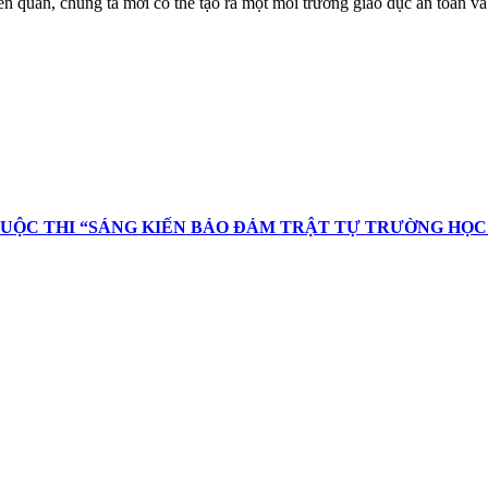
ên quan, chúng ta mới có thể tạo ra một môi trường giáo dục an toàn và 
 CUỘC THI “SÁNG KIẾN BẢO ĐẢM TRẬT TỰ TRƯỜNG HỌ