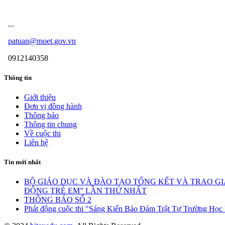
Cuộc thi - Sáng kiến bảo đảm trật tự trườ
...
patuan@moet.gov.vn
0912140358
Thông tin
Giới thiệu
Đơn vị đồng hành
Thông báo
Thông tin chung
Về cuộc thi
Liên hệ
Tin mới nhất
BỘ GIÁO DỤC VÀ ĐÀO TẠO TỔNG KẾT VÀ TRAO G
ĐỘNG TRẺ EM” LẦN THỨ NHẤT
THÔNG BÁO SỐ 2
Phát động cuộc thi "Sáng Kiến Bảo Đảm Trật Tự Trường H