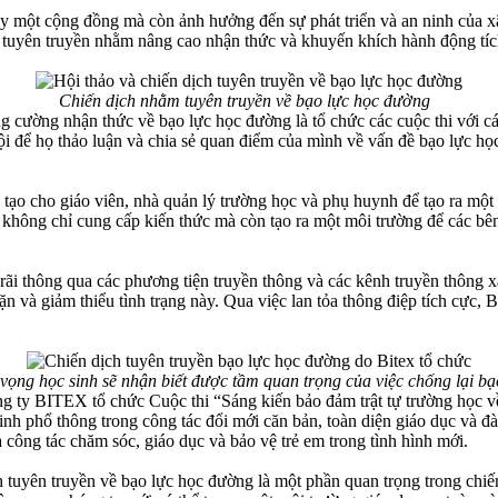
y một cộng đồng mà còn ảnh hưởng đến sự phát triển và an ninh của xã
h tuyên truyền nhằm nâng cao nhận thức và khuyến khích hành động tíc
Chiến dịch nhằm tuyên truyền về bạo lực học đường
ường nhận thức về bạo lực học đường là tổ chức các cuộc thi với các
ội để họ thảo luận và chia sẻ quan điểm của mình về vấn đề bạo lực học
o cho giáo viên, nhà quản lý trường học và phụ huynh để tạo ra một 
không chỉ cung cấp kiến thức mà còn tạo ra một môi trường để các bên
ãi thông qua các phương tiện truyền thông và các kênh truyền thông x
n và giảm thiểu tình trạng này. Qua việc lan tỏa thông điệp tích cực
ng học sinh sẽ nhận biết được tầm quan trọng của việc chống lại bạ
 ty BITEX tổ chức Cuộc thi “Sáng kiến bảo đảm trật tự trường học v
inh phổ thông trong công tác đổi mới căn bản, toàn diện giáo dục và đà
à công tác chăm sóc, giáo dục và bảo vệ trẻ em trong tình hình mới.
dịch tuyên truyền về bạo lực học đường là một phần quan trọng trong 