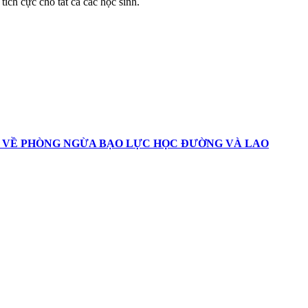
tích cực cho tất cả các học sinh.
C VỀ PHÒNG NGỪA BẠO LỰC HỌC ĐƯỜNG VÀ LAO