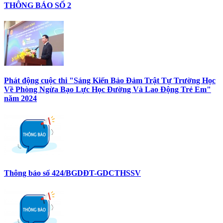
THÔNG BÁO SỐ 2
Phát động cuộc thi "Sáng Kiến Bảo Đảm Trật Tự Trường Học
Về Phòng Ngừa Bạo Lực Học Đường Và Lao Động Trẻ Em"
năm 2024
Thông báo số 424/BGDĐT-GDCTHSSV