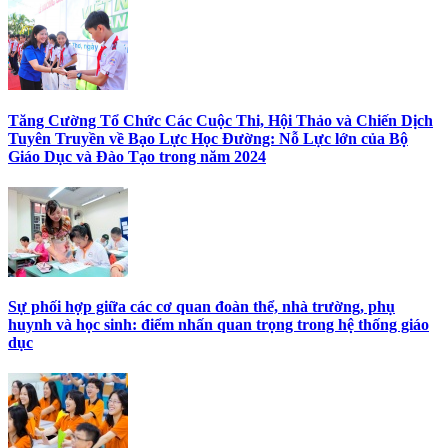
Tăng Cường Tổ Chức Các Cuộc Thi, Hội Thảo và Chiến Dịch
Tuyên Truyền về Bạo Lực Học Đường: Nỗ Lực lớn của Bộ
Giáo Dục và Đào Tạo trong năm 2024
Sự phối hợp giữa các cơ quan đoàn thể, nhà trường, phụ
huynh và học sinh: điểm nhấn quan trọng trong hệ thống giáo
dục