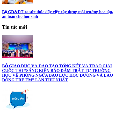
Bộ GD&ĐT ra sức thúc đẩy việc xây dựng môi trường học tập,
an toàn cho học sinh
Tin tức mới
BỘ GIÁO DỤC VÀ ĐÀO TẠO TỔNG KẾT VÀ TRAO GIẢI
CUỘC THI “SÁNG KIẾN BẢO ĐẢM TRẬT TỰ TRƯỜNG
HỌC VỀ PHÒNG NGỪA BẠO LỰC HỌC ĐƯỜNG VÀ LAO
ĐỘNG TRẺ EM” LẦN THỨ NHẤT