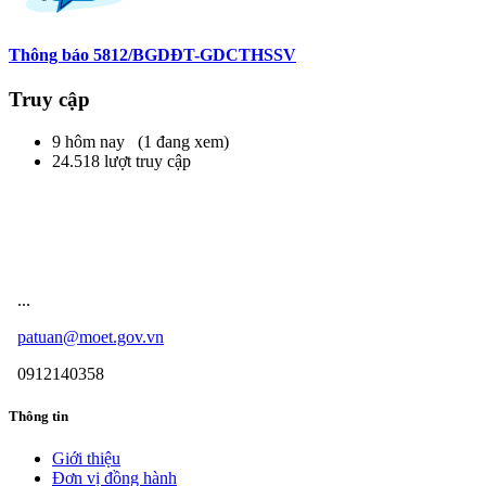
Thông báo 5812/BGDĐT-GDCTHSSV
Truy cập
9 hôm nay (1 đang xem)
24.518 lượt truy cập
Cuộc thi - Sáng kiến bảo đảm trật tự
trường học
...
patuan@moet.gov.vn
0912140358
Thông tin
Giới thiệu
Đơn vị đồng hành