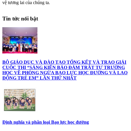
vệ tương lai của chúng ta.
Tin tức nổi bật
BỘ GIÁO DỤC VÀ ĐÀO TẠO TỔNG KẾT VÀ TRAO GIẢI
CUỘC THI “SÁNG KIẾN BẢO ĐẢM TRẬT TỰ TRƯỜNG
HỌC VỀ PHÒNG NGỪA BẠO LỰC HỌC ĐƯỜNG VÀ LAO
ĐỘNG TRẺ EM” LẦN THỨ NHẤT
Định nghĩa và phân loại Bạo lực học đường