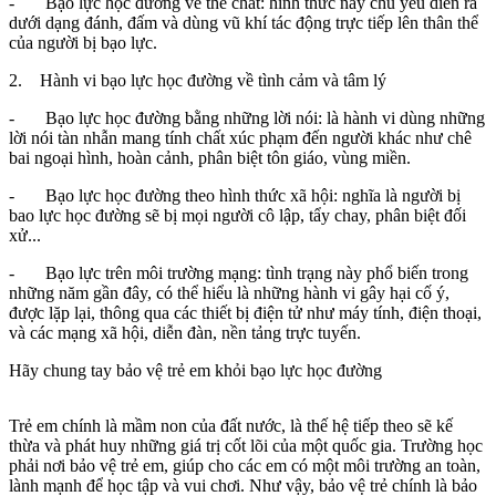
- Bạo lực học đường về thể chất: hình thức này chủ yếu diễn ra
dưới dạng đánh, đấm và dùng vũ khí tác động trực tiếp lên thân thể
của người bị bạo lực.
2. Hành vi bạo lực học đường về tình cảm và tâm lý
- Bạo lực học đường bằng những lời nói: là hành vi dùng những
lời nói tàn nhẫn mang tính chất xúc phạm đến người khác như chê
bai ngoại hình, hoàn cảnh, phân biệt tôn giáo, vùng miền.
- Bạo lực học đường theo hình thức xã hội: nghĩa là người bị
bao lực học đường sẽ bị mọi người cô lập, tẩy chay, phân biệt đối
xử...
- Bạo lực trên môi trường mạng: tình trạng này phổ biến trong
những năm gần đây, có thể hiểu là những hành vi gây hại cố ý,
được lặp lại, thông qua các thiết bị điện tử như máy tính, điện thoại,
và các mạng xã hội, diễn đàn, nền tảng trực tuyến.
Hãy chung tay bảo vệ trẻ em khỏi bạo lực học đường
Trẻ em chính là mầm non của đất nước, là thế hệ tiếp theo sẽ kế
thừa và phát huy những giá trị cốt lõi của một quốc gia. Trường học
phải nơi bảo vệ trẻ em, giúp cho các em có một môi trường an toàn,
lành mạnh để học tập và vui chơi. Như vậy, bảo vệ trẻ chính là bảo