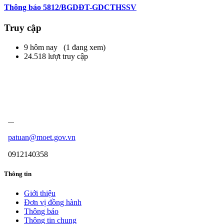
Thông báo 5812/BGDĐT-GDCTHSSV
Truy cập
9 hôm nay (1 đang xem)
24.518 lượt truy cập
Cuộc thi - Sáng kiến bảo đảm trật tự
trường học
...
patuan@moet.gov.vn
0912140358
Thông tin
Giới thiệu
Đơn vị đồng hành
Thông báo
Thông tin chung