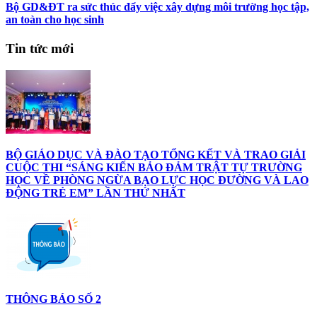
Bộ GD&ĐT ra sức thúc đẩy việc xây dựng môi trường học tập,
an toàn cho học sinh
Tin tức mới
BỘ GIÁO DỤC VÀ ĐÀO TẠO TỔNG KẾT VÀ TRAO GIẢI
CUỘC THI “SÁNG KIẾN BẢO ĐẢM TRẬT TỰ TRƯỜNG
HỌC VỀ PHÒNG NGỪA BẠO LỰC HỌC ĐƯỜNG VÀ LAO
ĐỘNG TRẺ EM” LẦN THỨ NHẤT
THÔNG BÁO SỐ 2