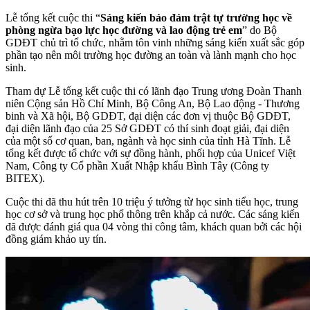
Lễ tổng kết cuộc thi “
Sáng kiến bảo đảm trật tự trường học về
phòng ngừa bạo lực học đường và lao động trẻ em
” do Bộ
GDĐT chủ trì tổ chức, nhằm tôn vinh những sáng kiến xuất sắc góp
phần tạo nên môi trường học đường an toàn và lành mạnh cho học
sinh.
Tham dự Lễ tổng kết cuộc thi có lãnh đạo Trung ương Đoàn Thanh
niên Cộng sản Hồ Chí Minh, Bộ Công An, Bộ Lao động - Thương
binh và Xã hội, Bộ GDĐT, đại diện các đơn vị thuộc Bộ GDĐT,
đại diện lãnh đạo của 25 Sở GDĐT có thí sinh đoạt giải, đại diện
của một số cơ quan, ban, ngành và học sinh của tỉnh Hà Tĩnh. Lễ
tổng kết được tổ chức với sự đồng hành, phối hợp của Unicef Việt
Nam, Công ty Cổ phần Xuất Nhập khẩu Bình Tây (Công ty
BITEX).
Cuộc thi đã thu hút trên 10 triệu ý tưởng từ học sinh tiểu học, trung
học cơ sở và trung học phổ thông trên khắp cả nước. Các sáng kiến
đã được đánh giá qua 04 vòng thi công tâm, khách quan bởi các hội
đồng giám khảo uy tín.