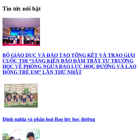
Tin tức nổi bật
BỘ GIÁO DỤC VÀ ĐÀO TẠO TỔNG KẾT VÀ TRAO GIẢI
CUỘC THI “SÁNG KIẾN BẢO ĐẢM TRẬT TỰ TRƯỜNG
HỌC VỀ PHÒNG NGỪA BẠO LỰC HỌC ĐƯỜNG VÀ LAO
ĐỘNG TRẺ EM” LẦN THỨ NHẤT
Định nghĩa và phân loại Bạo lực học đường