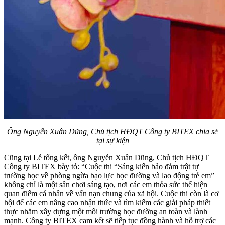
Ông Nguyễn Xuân Dũng, Chủ tịch HĐQT Công ty BITEX chia sẻ
tại sự kiện
Cũng tại Lễ tổng kết, ông Nguyễn Xuân Dũng, Chủ tịch HĐQT
Công ty BITEX bày tỏ: “Cuộc thi “Sáng kiến bảo đảm trật tự
trường học về phòng ngừa bạo lực học đường và lao động trẻ em”
không chỉ là một sân chơi sáng tạo, nơi các em thỏa sức thể hiện
quan điểm cá nhân về vấn nạn chung của xã hội. Cuộc thi còn là cơ
hội để các em nâng cao nhận thức và tìm kiếm các giải pháp thiết
thực nhằm xây dựng một môi trường học đường an toàn và lành
mạnh. Công ty BITEX cam kết sẽ tiếp tục đồng hành và hỗ trợ các