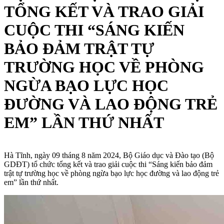
TỔNG KẾT VÀ TRAO GIẢI
CUỘC THI “SÁNG KIẾN
BẢO ĐẢM TRẬT TỰ
TRƯỜNG HỌC VỀ PHÒNG
NGỪA BẠO LỰC HỌC
ĐƯỜNG VÀ LAO ĐỘNG TRẺ
EM” LẦN THỨ NHẤT
Hà Tĩnh, ngày 09 tháng 8 năm 2024, Bộ Giáo dục và Đào tạo (Bộ
GDĐT) tổ chức tổng kết và trao giải cuộc thi “Sáng kiến bảo đảm
trật tự trường học về phòng ngừa bạo lực học đường và lao động trẻ
em” lần thứ nhất.