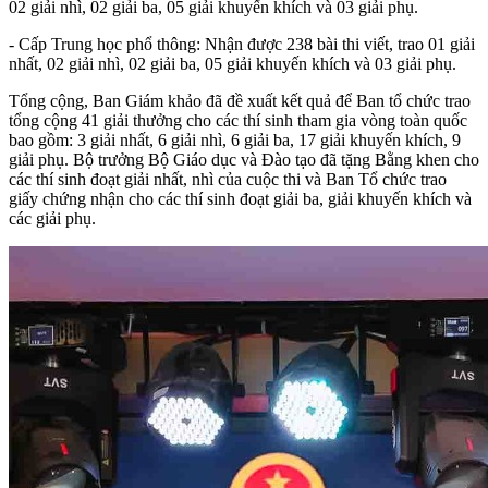
02 giải nhì, 02 giải ba, 05 giải khuyến khích và 03 giải phụ.
- Cấp Trung học phổ thông: Nhận được 238 bài thi viết, trao 01 giải
nhất, 02 giải nhì, 02 giải ba, 05 giải khuyến khích và 03 giải phụ.
Tổng cộng, Ban Giám khảo đã đề xuất kết quả để Ban tổ chức trao
tổng cộng 41 giải thưởng cho các thí sinh tham gia vòng toàn quốc
bao gồm: 3 giải nhất, 6 giải nhì, 6 giải ba, 17 giải khuyến khích, 9
giải phụ. Bộ trưởng Bộ Giáo dục và Đào tạo đã tặng Bằng khen cho
các thí sinh đoạt giải nhất, nhì của cuộc thi và Ban Tổ chức trao
giấy chứng nhận cho các thí sinh đoạt giải ba, giải khuyến khích và
các giải phụ.