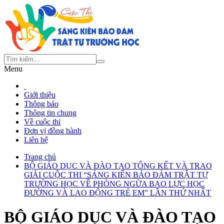
Menu
Giới thiệu
Thông báo
Thông tin chung
Về cuộc thi
Đơn vị đồng hành
Liên hệ
Trang chủ
BỘ GIÁO DỤC VÀ ĐÀO TẠO TỔNG KẾT VÀ TRAO
GIẢI CUỘC THI “SÁNG KIẾN BẢO ĐẢM TRẬT TỰ
TRƯỜNG HỌC VỀ PHÒNG NGỪA BẠO LỰC HỌC
ĐƯỜNG VÀ LAO ĐỘNG TRẺ EM” LẦN THỨ NHẤT
BỘ GIÁO DỤC VÀ ĐÀO TẠO